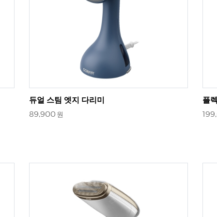
듀얼 스팀 엣지 다리미
플렉
89,900
199
원